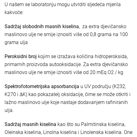
U našem se laboratoriju mogu utvrditi sljedeća mjerila
kakvoće:
Sadržaj slobodnih masnih kiselina
, za extra djevičansko
maslinovo ulje ne smije iznositi više od 0,8 grama na 100
grama ulja
Peroksidni broj
kojim se izražava količina hidroperoksida,
primarnih proizvoda autooksidacije. Za extra djevičansko
maslinovo ulje ne smije iznositi više od 20 mEq O2 / kg
Spektrofotometrijska apsorbancija
u UV području (K232,
K270 i ΔK) kao pokazatelj oksidacije, čime se može otkriti i
lažno maslinovo ulje koje nastaje dodavanjem rafiniranih
ulja.
Sadržaj masnih kiselina
kao što su Palmitinska kiselina,
Oleinska kiselina, Linolna kiselina i Linolenska kiselina. One