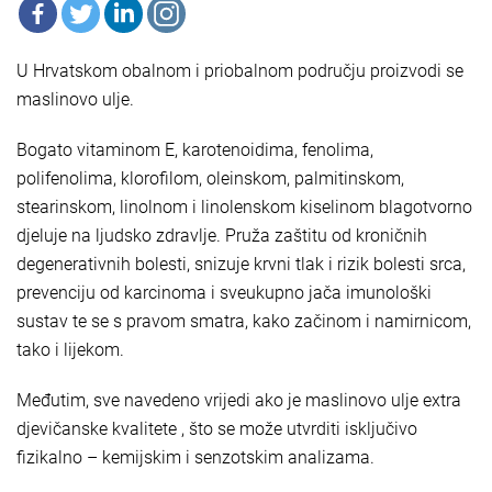
U Hrvatskom obalnom i priobalnom području proizvodi se
maslinovo ulje.
Bogato vitaminom E, karotenoidima, fenolima,
polifenolima, klorofilom, oleinskom, palmitinskom,
stearinskom, linolnom i linolenskom kiselinom blagotvorno
djeluje na ljudsko zdravlje. Pruža zaštitu od kroničnih
degenerativnih bolesti, snizuje krvni tlak i rizik bolesti srca,
prevenciju od karcinoma i sveukupno jača imunološki
sustav te se s pravom smatra, kako začinom i namirnicom,
tako i lijekom.
Međutim, sve navedeno vrijedi ako je maslinovo ulje extra
djevičanske kvalitete , što se može utvrditi isključivo
fizikalno – kemijskim i senzotskim analizama.