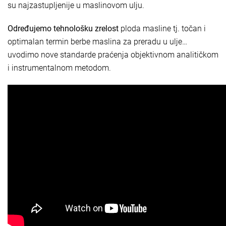
su najzastupljenije u maslinovom ulju.
Određujemo tehnološku zrelost
ploda masline tj. točan i
optimalan termin berbe maslina za preradu u ulje…
uvodimo nove standarde praćenja objektivnom analitičkom
i instrumentalnom metodom.